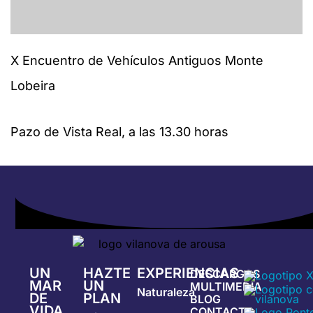
X Encuentro de Vehículos Antiguos Monte
Lobeira
Pazo de Vista Real, a las 13.30 horas
UN
HAZTE
EXPERIENCIAS
DESCARGAS
MAR
UN
MULTIMEDIA
Naturaleza
DE
PLAN
BLOG
VIDA
CONTACTA