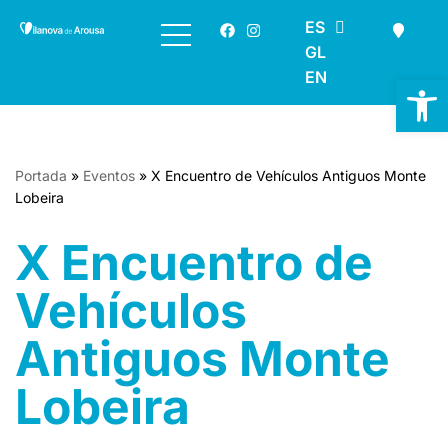
ES
GL
Saltar
EN
al
Ab
contenido
Portada
»
Eventos
»
X Encuentro de Vehículos Antiguos Monte
Lobeira
X Encuentro de
Vehículos
Antiguos Monte
Lobeira