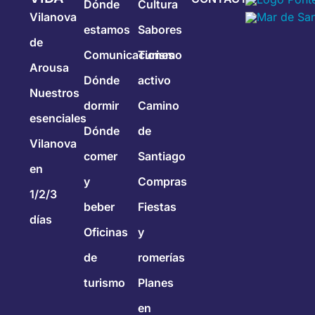
Dónde
Cultura
Vilanova
estamos
Sabores
de
Comunicaciones
Turismo
Arousa
Dónde
activo
Nuestros
dormir
Camino
esenciales
Dónde
de
Vilanova
comer
Santiago
en
y
Compras
1/2/3
beber
Fiestas
días
Oficinas
y
de
romerías
turismo
Planes
en