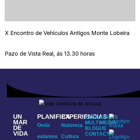
X Encontro de Vehículos Antigos Monte Lobeira
Pazo de Vista Real, ás 13.30 horas
UN
PLANIFICA
EXPERIENCIAS
DESCARGAS
MAR
MULTIMEDIA
Onde
Natureza
DE
BLOGUE
VIDA
CONTACTA
estamos
Cultura