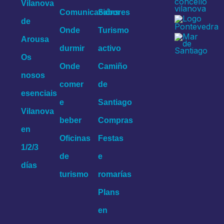
Vilanova
Comunicacións
Sabores
de
Onde
Turismo
Arousa
durmir
activo
Os
Onde
Camiño
nosos
comer
de
esenciais
e
Santiago
Vilanova
beber
Compras
en
Oficinas
Festas
1/2/3
de
e
días
turismo
romarías
Plans
en