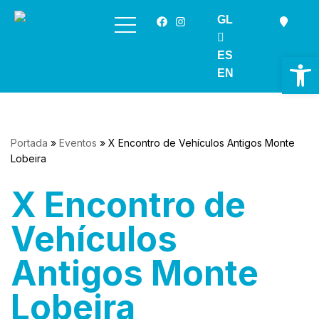
GL
Saltar
ao
ES
Ab
contido
EN
Portada
»
Eventos
»
X Encontro de Vehículos Antigos Monte
Lobeira
X Encontro de
Vehículos
Antigos Monte
Lobeira