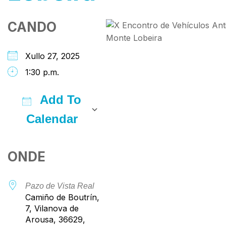
CANDO
Xullo 27, 2025
1:30 p.m.
Add To
Calendar
Download ICS
Google Calendar
iCalendar
Office 365
Outlook Live
ONDE
Pazo de Vista Real
Camiño de Boutrín,
7, Vilanova de
Arousa, 36629,