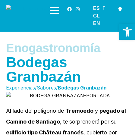
ES
Saltar
GL
al
EN
Ab
contenido
Enogastronomía
Bodegas
Granbazán
Experiencias/Sabores/
Bodegas Granbazán
Al lado del polígono de
Tremoedo
y
pegado al
Camino de Santiago
, te sorprenderá por su
edificio tipo Château francés
, cubierto por