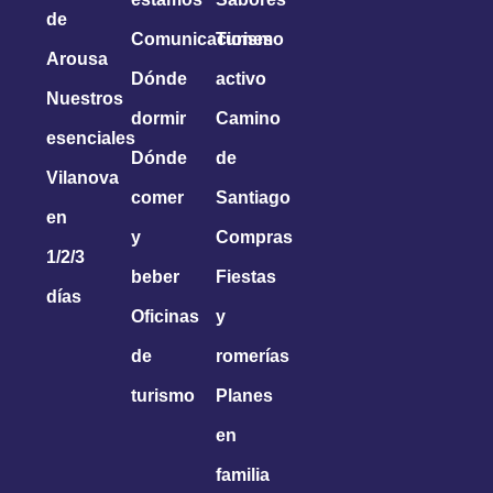
de
Comunicaciones
Turismo
Arousa
Dónde
activo
Nuestros
dormir
Camino
esenciales
Dónde
de
Vilanova
comer
Santiago
en
y
Compras
1/2/3
beber
Fiestas
días
Oficinas
y
de
romerías
turismo
Planes
en
familia