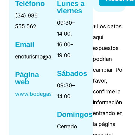
Teléfono
Lunes a
viernes
(34) 986
09:30–
555 562
*Los datos
14:00,
aquí
Email
16:00–
expuestos
19:00
enoturismo@agrodebazan.com
podrían
cambiar. Por
Sábados
Página
favor,
web
09:30–
confirme la
www.bodegasgranbazan.com
14:00
información
entrando en
Domingos
la página
Cerrado
web del