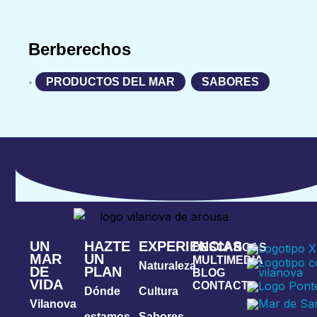
Berberechos
PRODUCTOS DEL MAR
,
SABORES
•
UN
HAZTE
EXPERIENCIAS
DESCARGAS
MAR
UN
MULTIMEDIA
Naturaleza
DE
PLAN
BLOG
VIDA
CONTACTA
Dónde
Cultura
Vilanova
estamos
Sabores