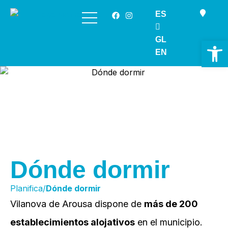
ES
Saltar
al
GL
Ab
contenido
EN
Dónde dormir
Planifica/
Dónde dormir
Vilanova de Arousa dispone de
más de 200
establecimientos alojativos
en el municipio.