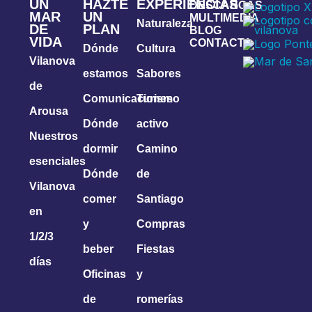
UN
HAZTE
EXPERIENCIAS
DESCARGAS
MAR
UN
MULTIMEDIA
Naturaleza
DE
PLAN
BLOG
VIDA
CONTACTA
Dónde
Cultura
Vilanova
estamos
Sabores
de
Comunicaciones
Turismo
Arousa
Dónde
activo
Nuestros
dormir
Camino
esenciales
Dónde
de
Vilanova
comer
Santiago
en
y
Compras
1/2/3
beber
Fiestas
días
Oficinas
y
de
romerías