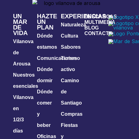
UN
HAZTE
EXPERIENCIAS
DESCARGAS
MAR
UN
MULTIMEDIA
Naturaleza
DE
PLAN
BLOG
VIDA
CONTACTA
Dónde
Cultura
Vilanova
estamos
Sabores
de
Comunicaciones
Turismo
Arousa
Dónde
activo
Nuestros
dormir
Camino
esenciales
Dónde
de
Vilanova
comer
Santiago
en
y
Compras
1/2/3
beber
Fiestas
días
Oficinas
y