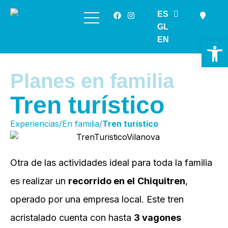
ES
Saltar
GL
al
EN
Ab
contenido
Planes en familia
Tren turístico
Experiencias/En familia/
Tren turístico
Otra de las actividades ideal para toda la familia
es realizar un
recorrido en el
Chiquitren
,
operado por una empresa local. Este tren
acristalado cuenta con hasta
3 vagones