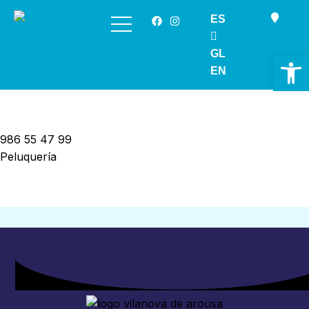
ES
Saltar
al
GL
Ab
contenido
EN
986 55 47 99
Peluquería