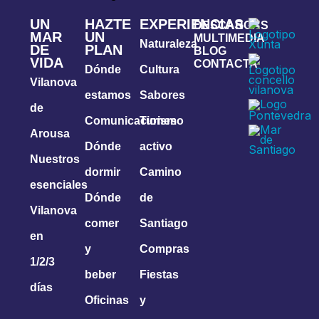
UN
HAZTE
EXPERIENCIAS
DESCARGAS
MAR
UN
MULTIMEDIA
Naturaleza
DE
PLAN
BLOG
VIDA
CONTACTA
Dónde
Cultura
Vilanova
estamos
Sabores
de
Comunicaciones
Turismo
Arousa
Dónde
activo
Nuestros
dormir
Camino
esenciales
Dónde
de
Vilanova
comer
Santiago
en
y
Compras
1/2/3
beber
Fiestas
días
Oficinas
y