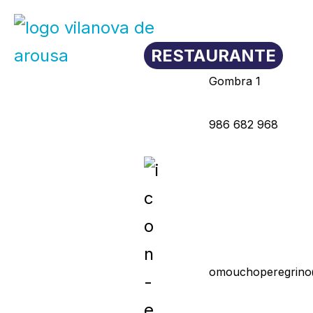
Saltar
RESTAURANTE
al
Gombra 1
contenido
986 682 968
omouchoperegrino