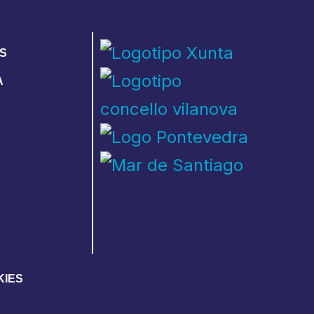
S
A
KIES