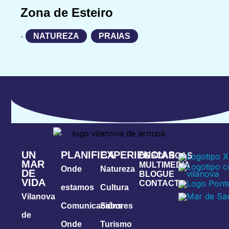
Zona de Esteiro
NATUREZA
,
PRAIAS
•
UN
PLANIFICA
EXPERIENCIAS
DESCARGAS
MAR
MULTIMEDIA
Onde
Natureza
DE
BLOGUE
VIDA
CONTACTA
estamos
Cultura
Vilanova
Comunicacións
Sabores
de
Onde
Turismo