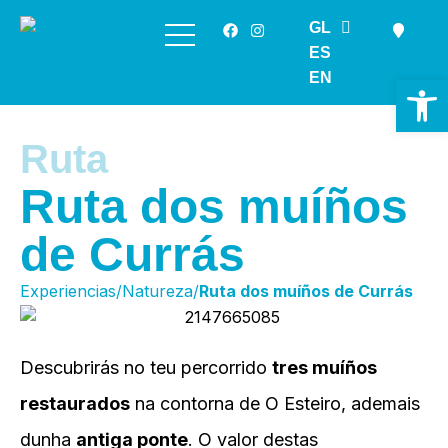
GL
Saltar
ES
ao
EN
Ab
contido
Ruta
Ruta dos muíños
de Currás
Experiencias/Natureza/
Ruta dos muíños de Currás
Descubrirás no teu percorrido
tres muíños
restaurados
na contorna de O Esteiro, ademais
dunha
antiga ponte
. O valor destas