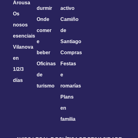
Arousa
durmir
activo
Os
Onde
Camiño
nosos
comer
de
esenciais
e
Santiago
Vilanova
beber
Compras
en
Oficinas
Festas
1/2/3
de
e
días
turismo
romarías
Plans
en
familia