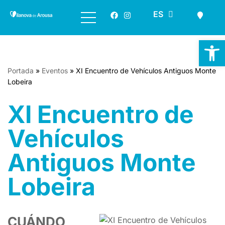
GL
ES
EN
Saltar
al
Ab
contenido
Portada
»
Eventos
»
XI Encuentro de Vehículos Antiguos Monte
Lobeira
XI Encuentro de
Vehículos
Antiguos Monte
Lobeira
CUÁNDO