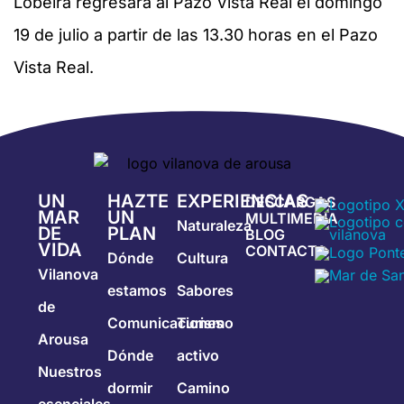
Lobeira regresará al Pazo Vista Real el domingo
19 de julio a partir de las 13.30 horas en el Pazo
Vista Real.
UN
HAZTE
EXPERIENCIAS
DESCARGAS
MAR
UN
MULTIMEDIA
Naturaleza
DE
PLAN
BLOG
VIDA
CONTACTA
Dónde
Cultura
Vilanova
estamos
Sabores
de
Comunicaciones
Turismo
Arousa
Dónde
activo
Nuestros
dormir
Camino
esenciales