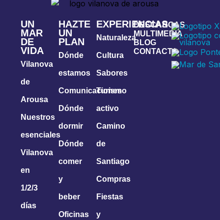
UN
HAZTE
EXPERIENCIAS
DESCARGAS
MAR
UN
MULTIMEDIA
Naturaleza
DE
PLAN
BLOG
VIDA
CONTACTA
Dónde
Cultura
Vilanova
estamos
Sabores
de
Comunicaciones
Turismo
Arousa
Dónde
activo
Nuestros
dormir
Camino
esenciales
Dónde
de
Vilanova
comer
Santiago
en
y
Compras
1/2/3
beber
Fiestas
días
Oficinas
y