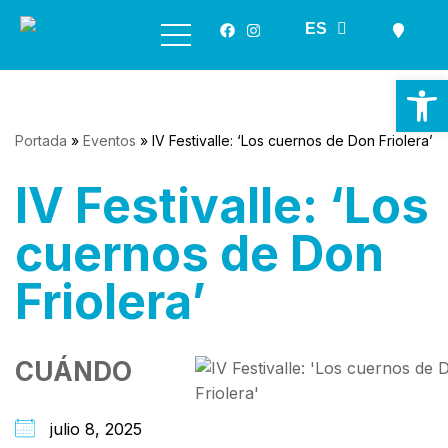
GL
ES
EN
Saltar
al
Ab
contenido
Portada
»
Eventos
»
IV Festivalle: ‘Los cuernos de Don Friolera’
IV Festivalle: ‘Los
cuernos de Don
Friolera’
CUÁNDO
julio 8, 2025