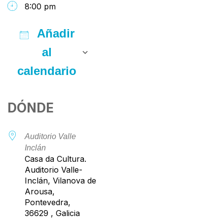
8:00 pm
Añadir
al
calendario
Descargar ICS
Google Calendar
iCalendar
Office 365
Outlook Live
DÓNDE
Auditorio Valle
Inclán
Casa da Cultura.
Auditorio Valle-
Inclán, Vilanova de
Arousa,
Pontevedra,
36629 , Galicia