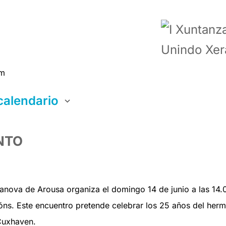
pm
calendario
ICS
 Calendar
alendar
Office 365
Outlook Live
NTO
anova de Arousa organiza el domingo 14 de junio a las 14.0
óns. Este encuentro pretende celebrar los 25 años del her
Cuxhaven.