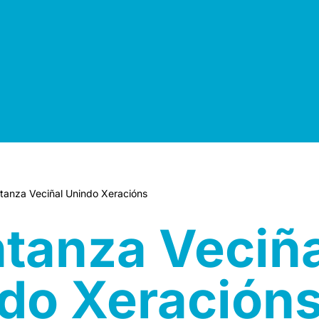
tanza Veciñal Unindo Xeracións
ntanza Veciñ
do Xeración