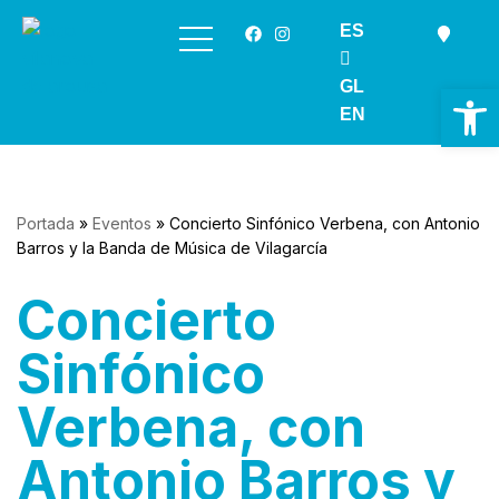
ES
Saltar
al
GL
Ab
contenido
EN
Portada
»
Eventos
»
Concierto Sinfónico Verbena, con Antonio
Barros y la Banda de Música de Vilagarcía
Concierto
Sinfónico
Verbena, con
Antonio Barros y