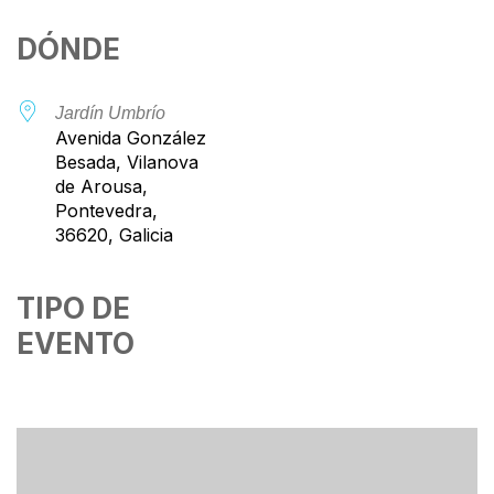
Descargar ICS
Google Calendar
iCalendar
Office 365
Outlook Live
DÓNDE
Jardín Umbrío
Avenida González
Besada, Vilanova
de Arousa,
Pontevedra,
36620, Galicia
TIPO DE
EVENTO