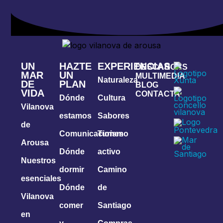
UN
HAZTE
EXPERIENCIAS
DESCARGAS
MAR
UN
MULTIMEDIA
Naturaleza
DE
PLAN
BLOG
VIDA
CONTACTA
Dónde
Cultura
Vilanova
estamos
Sabores
de
Comunicaciones
Turismo
Arousa
Dónde
activo
Nuestros
dormir
Camino
esenciales
Dónde
de
Vilanova
comer
Santiago
en