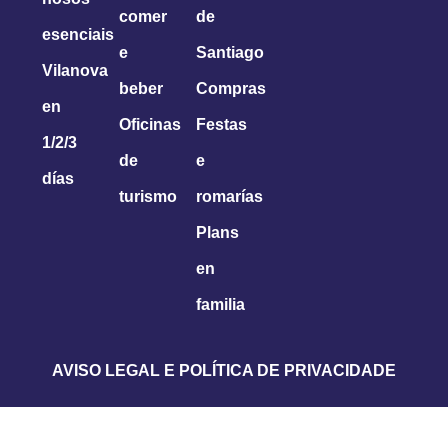
comer
de
esenciais
e
Santiago
Vilanova
beber
Compras
en
Oficinas
Festas
1/2/3
de
e
días
turismo
romarías
Plans
en
familia
AVISO LEGAL E POLÍTICA DE PRIVACIDADE
POLÍTICA DE COOKIES