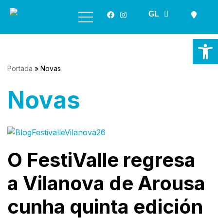
ES
GL
EN
Saltar
ao
Ab
contido
Portada
»
Novas
Novas
O FestiValle regresa
a Vilanova de Arousa
cunha quinta edición