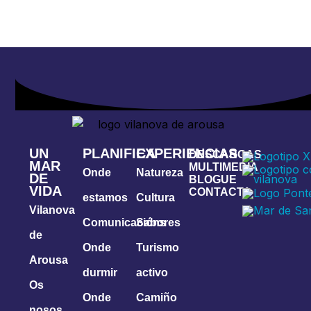
UN
PLANIFICA
EXPERIENCIAS
DESCARGAS
MAR
MULTIMEDIA
Onde
Natureza
DE
BLOGUE
VIDA
CONTACTA
estamos
Cultura
Vilanova
Comunicacións
Sabores
de
Onde
Turismo
Arousa
durmir
activo
Os
Onde
Camiño
nosos