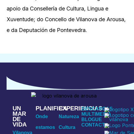
apoio da Consellería de Cultura, Lingua e
Xuventude; do Concello de Vilanova de Arousa,
e da Deputación de Pontevedra.
UN
PLANIFICA
EXPERIENCIAS
DESCARGAS
MAR
MULTIMEDIA
Onde
Natureza
DE
BLOGUE
VIDA
CONTACTA
estamos
Cultura
Vilanova