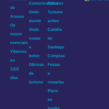
Comunicacións
Sabores
de
Onde
Turismo
Arousa
durmir
activo
Os
Onde
Camiño
nosos
comer
de
esenciais
e
Santiago
Vilanova
beber
Compras
en
Oficinas
Festas
1/2/3
de
e
días
turismo
romarías
Plans
en
familia