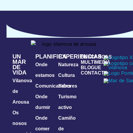
UN
PLANIFICA
EXPERIENCIAS
DESCARGAS
MAR
MULTIMEDIA
Onde
Natureza
DE
BLOGUE
VIDA
CONTACTA
estamos
Cultura
Vilanova
Comunicacións
Sabores
de
Onde
Turismo
Arousa
durmir
activo
Os
Onde
Camiño
nosos
comer
de