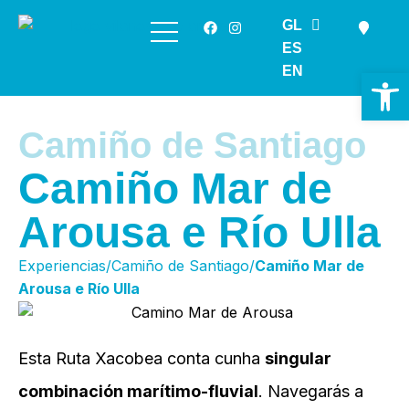
GL
Saltar
ES
ao
EN
Ab
contido
Camiño de Santiago
Camiño Mar de
Arousa e Río Ulla
Experiencias/Camiño de Santiago/
Camiño Mar de
Arousa e Río Ulla
Esta Ruta Xacobea conta cunha
singular
combinación marítimo-fluvial
. Navegarás a