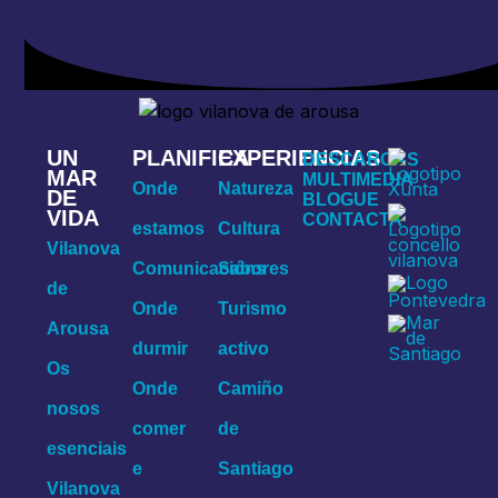
UN
PLANIFICA
EXPERIENCIAS
DESCARGAS
MAR
MULTIMEDIA
Onde
Natureza
DE
BLOGUE
VIDA
CONTACTA
estamos
Cultura
Vilanova
Comunicacións
Sabores
de
Onde
Turismo
Arousa
durmir
activo
Os
Onde
Camiño
nosos
comer
de
esenciais
e
Santiago
Vilanova