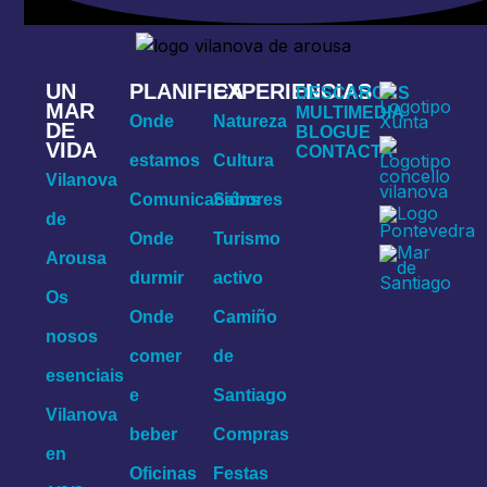
UN
PLANIFICA
EXPERIENCIAS
DESCARGAS
MAR
MULTIMEDIA
Onde
Natureza
DE
BLOGUE
VIDA
CONTACTA
estamos
Cultura
Vilanova
Comunicacións
Sabores
de
Onde
Turismo
Arousa
durmir
activo
Os
Onde
Camiño
nosos
comer
de
esenciais
e
Santiago
Vilanova
beber
Compras
en
Oficinas
Festas