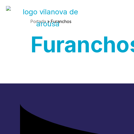
Saltar
Portada
»
Furanchos
ao
Furancho
contido