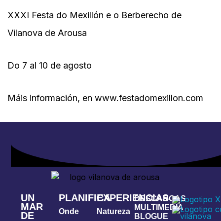
XXXI Festa do Mexillón e o Berberecho de
Vilanova de Arousa
Do 7 al 10 de agosto
Máis información, en www.festadomexillon.com
UN
PLANIFICA
EXPERIENCIAS
DESCARGAS
MAR
MULTIMEDIA
Onde
Natureza
DE
BLOGUE