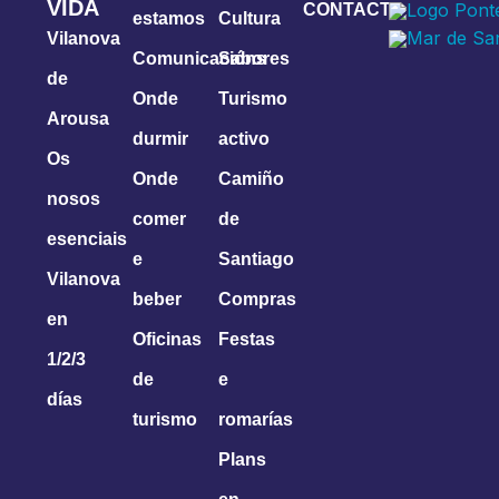
VIDA
CONTACTA
estamos
Cultura
Vilanova
Comunicacións
Sabores
de
Onde
Turismo
Arousa
durmir
activo
Os
Onde
Camiño
nosos
comer
de
esenciais
e
Santiago
Vilanova
beber
Compras
en
Oficinas
Festas
1/2/3
de
e
días
turismo
romarías
Plans