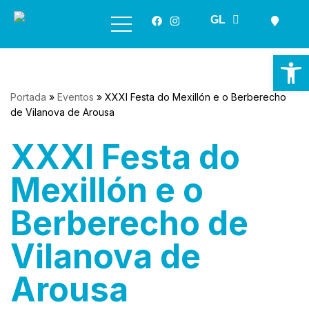
ES
GL
EN
Saltar
ao
Ab
contido
Portada
»
Eventos
»
XXXI Festa do Mexillón e o Berberecho
de Vilanova de Arousa
XXXI Festa do
Mexillón e o
Berberecho de
Vilanova de
Arousa